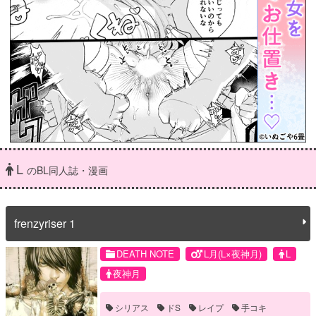
L
のBL同人誌・漫画
frenzyriser 1
DEATH NOTE
L月(L×夜神月)
L
夜神月
シリアス
ドS
レイプ
手コキ