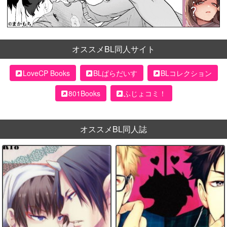
オススメBL同人サイト
LoveCP Books
BLぱらだいす
BLコレクション
801Books
ふじょコミ！
オススメBL同人誌