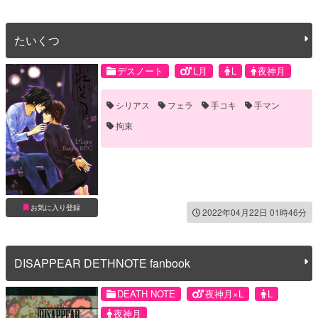
たいくつ
デスノート
L月
L
夜神月
シリアス
フェラ
手コキ
手マン
拘束
お気に入り登録
2022年04月22日 01時46分
DISAPPEAR DETHNOTE fanbook
DEATH NOTE
夜神月×L
L
夜神月