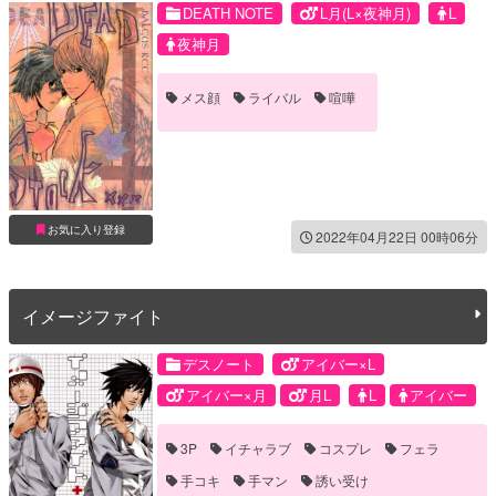
DEATH NOTE
L月(L×夜神月)
L
夜神月
メス顔
ライバル
喧嘩
お気に入り登録
2022年04月22日 00時06分
イメージファイト
デスノート
アイバー×L
アイバー×月
月L
L
アイバー
夜神月
3P
イチャラブ
コスプレ
フェラ
手コキ
手マン
誘い受け