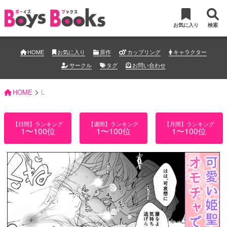
お気に入り
検索
HOME
お気に入り
原作
カップリング
キャラクター
サークル
タグ
お問い合わせ
>
HOME
L
【日間】ランキング
【週間】ランキング
【月間】ランキング
1〜100位
1〜100位
1〜100位