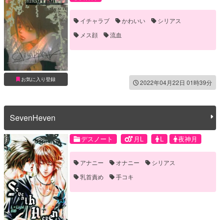
イチャラブ
かわいい
シリアス
メス顔
流血
お気に入り登録
2022年04月22日 01時39分
SevenHeven
デスノート
月L
L
夜神月
アナニー
オナニー
シリアス
乳首責め
手コキ