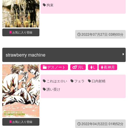
拘束
お気に入り登録
2022年07月27日 03時00分
strawberry machine
デスノート
月L
L
夜神月
これはエロい
フェラ
口内射精
誘い受け
お気に入り登録
2022年04月22日 01時52分