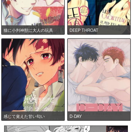
猫に小判神獣に大人の玩具
DEEP THROAT
感じて覚えた甘い匂い
D-DAY